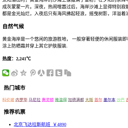
成灰蒙蒙一片。深夜，热闹喧嚣过后，海岸沙滩上显得特别寂
都是金光灿烂，入夜后只有海风拂起轻浪，摇曳树影，洋溢着
自然气候
黄金海岸是一个悠闲的旅游胜地， 一般穿著轻便的休闲服装即可
涂上防晒霜并穿上其它护肤服装.
热度：2,241℃
热门城市
科伦坡
内罗毕
马尼拉
惠灵顿
雅温得
加德满都
大阪
首尔
墨尔本
沙巴
推荐机票
北京飞达拉斯航班
￥4890