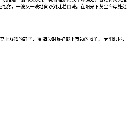
轻摇荡，一波又一波地向沙滩吐着白沫。在阳光下黄金海岸处处
要穿上舒适的鞋子， 到海边时最好戴上宽边的帽子， 太阳眼镜，