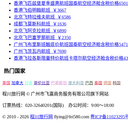
香港飞匹兹堡夏季盛惠航班国泰航空经济舱含税价格6501元2
香港飞伯明翰航班
￥3667
北京飞特拉维夫航班
￥6586
成都飞莫斯科航班
￥1636
北京飞阿克拉航班
￥6890
北京飞巴塞罗那航班
￥2350
广州飞布里斯班触底价航班国泰航空经济舱含税价格5471元2
广州飞茨瓦内航班
￥7690
香港飞拉各斯限量特价航班卡塔尔航空经济舱含税价格4311元
热门国家
美国
加拿大
日本
哥伦比亚
巴基斯坦
澳大利亚
巴西
泰国
德国
韩国
程川旅行网 © 广州市飞瀛商务服务有限公司旗下网站
订票热线：020-32640201(国际) 办公时间：9:00～18:00
© 2010 - 2026
程川旅行网
flying@fei580.com
粤ICP备11023295