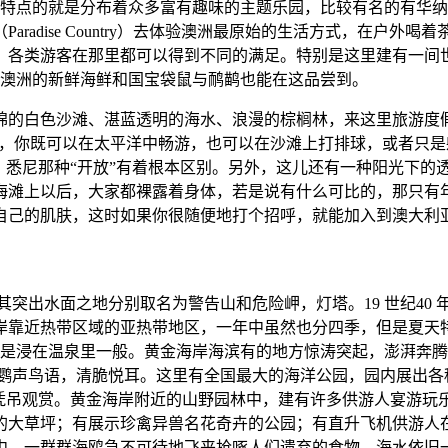
宜人之外，最具特点的就是分布着众多富有趣味的主题乐园，比较有名
radise Country）去体验澳洲最原始的生活方式，在户
，各类游客在那里都可以得到不同的满足。特别是这里建有一间
，澳洲的新鲜海鲜和国宝袋鼠与鸸鹋也能在这品尝到。
绵的白色沙滩、湛蓝透明的海水、浪漫的棕榈林，来这里旅游度
，旅游设施完备，你既可以在太平洋中畅游，也可以在沙滩上打排球，
、悉尼那种“开放”有着根本区别。另外，这儿还有一种阳光下的
海滩上以后，大家都裸露着身体，若是说有什么可比的，那只有
自己的肌肤，这时如果你很随便地打个招呼，就能加入到澳大利亚
及其突出水面之地分别取名为警告山和危险岬，灯塔。19 世纪4
岸靠近热带区域的亚热带地区，一年中虽然也分四季，但是夏天
像是浸在温泉里一般。黄金海岸海滨有的地方惊涛突起，澎湃奔
，鹦声鸟语，清脆悦耳。这里有全国最大的海洋公园，园内展出
人凭吊观赏。黄金海岸附近的山野园林中，建有许多供游人宴游玩
的大草坪；有展示珍禽异兽名花奇卉的公园；有直升飞机供游人
中，一群群海鸥急不可待地飞来抢啄人们遗弃的食物。海水依旧