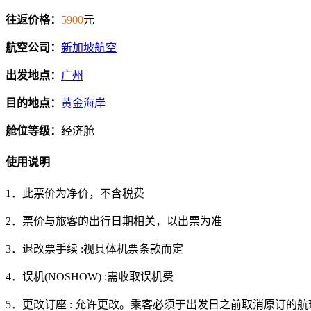
往返价格：
5900
元
航空公司：
新加坡航空
出发地点：
广州
目的地点：
黄金海岸
舱位等级：
经济舱
使用说明
1．此票价为净价，不含税费
2．票价与旅客的出行日期相关，以出票为准
3．退改票手续 :视具体机票条款而定
4．误机(NOSHOW) :需收取误机费
5．更改订座 : 允许更改。乘客必须于出发日之前取消原订的航班