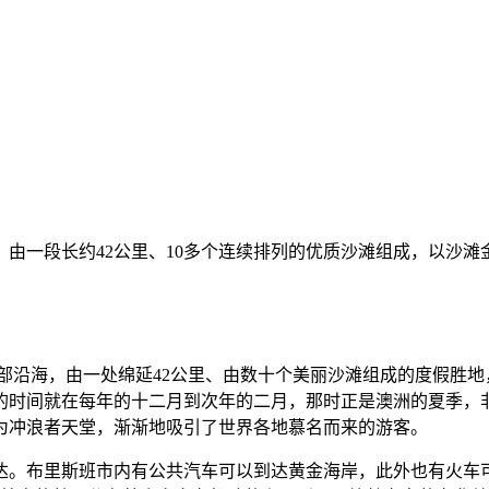
由一段长约42公里、10多个连续排列的优质沙滩组成，以沙
位于澳大利亚的东部沿海，由一处绵延42公里、由数十个美丽沙滩组成的
的时间就在每年的十二月到次年的二月，那时正是澳洲的夏季，
为冲浪者天堂，渐渐地吸引了世界各地慕名而来的游客。
到达。布里斯班市内有公共汽车可以到达黄金海岸，此外也有火车