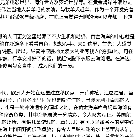
的有华纳兄弟电影世界、海洋世界及梦幻世界等。在黄金海岸冲浪也是
外喝着茶欣赏当地人剪羊毛的表演，与牧羊犬赶羊。作为一个开发完善
世界闻名的6星级酒店，在晚上若觉得无聊的话可以参加一下游
假的人们更为这里增添了不少生机和动感。黄金海岸的中心就是
或者只是躺在沙滩伞下看看景色，想想心事。来到这里，首先让人感觉
透明感。所以，尽管冲浪胜地是澳大利亚有钱人的别墅地，可在
年龄。行李安排好了的话，就赶快脱下衣服去海滩吧。在海边，
俊男靓女当中， 成为他们的一员。
0 年代，欧洲人开始在这里建立移民点，开荒种植，造屋建舍，当
特别长，而且冬季里阳光也是暖洋洋的。当澳大利亚南部的人
腾，也是一处冲浪滑水的理想之地。在黄金海岸库鲁姆宾海滩有
各种珍奇鱼类，其中海豚表演十分精彩，令人叹为观止。英国航
乐的场所，有供儿童游戏的儿童乐园；有可以鸟瞰名胜的空中缆
在海上和田野间低飞盘旋；有令人目眩神迷的水上芭蕾舞表演。
一浪推着一浪冲洗沙滩，极目浩渺的太平洋远处，暮霭将海天连