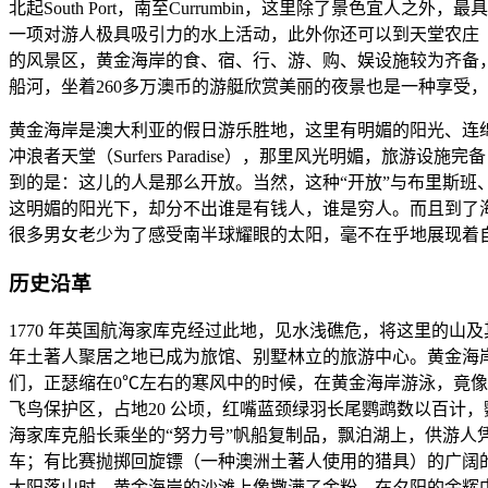
北起South Port，南至Currumbin，这里除了景色
一项对游人极具吸引力的水上活动，此外你还可以到天堂农庄（Pa
的风景区，黄金海岸的食、宿、行、游、购、娱设施较为齐备
船河，坐着260多万澳币的游艇欣赏美丽的夜景也是一种享受
黄金海岸是澳大利亚的假日游乐胜地，这里有明媚的阳光、连
冲浪者天堂（Surfers Paradise），那里风光明媚
到的是：这儿的人是那么开放。当然，这种“开放”与布里斯班
这明媚的阳光下，却分不出谁是有钱人，谁是穷人。而且到了
很多男女老少为了感受南半球耀眼的太阳，毫不在乎地展现着
历史沿革
1770 年英国航海家库克经过此地，见水浅礁危，将这里的山
年土著人聚居之地已成为旅馆、别墅林立的旅游中心。黄金海
们，正瑟缩在0℃左右的寒风中的时候，在黄金海岸游泳，竟
飞鸟保护区，占地20 公顷，红嘴蓝颈绿羽长尾鹦鹉数以百计
海家库克船长乘坐的“努力号”帆船复制品，飘泊湖上，供游
车；有比赛抛掷回旋镖（一种澳洲土著人使用的猎具）的广阔
太阳落山时，黄金海岸的沙滩上像撒满了金粉，在夕阳的余辉