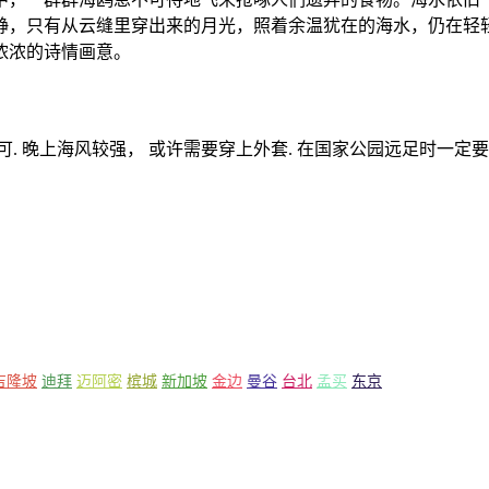
静，只有从云缝里穿出来的月光，照着余温犹在的海水，仍在轻
浓浓的诗情画意。
. 晚上海风较强， 或许需要穿上外套. 在国家公园远足时一定
吉隆坡
迪拜
迈阿密
槟城
新加坡
金边
曼谷
台北
孟买
东京