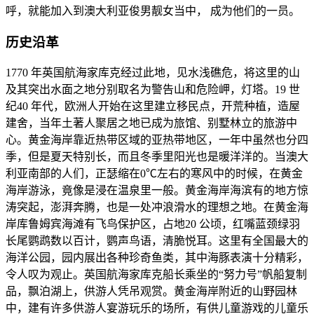
呼，就能加入到澳大利亚俊男靓女当中， 成为他们的一员。
历史沿革
1770 年英国航海家库克经过此地，见水浅礁危，将这里的山
及其突出水面之地分别取名为警告山和危险岬，灯塔。19 世
纪40 年代，欧洲人开始在这里建立移民点，开荒种植，造屋
建舍，当年土著人聚居之地已成为旅馆、别墅林立的旅游中
心。黄金海岸靠近热带区域的亚热带地区，一年中虽然也分四
季，但是夏天特别长，而且冬季里阳光也是暖洋洋的。当澳大
利亚南部的人们，正瑟缩在0℃左右的寒风中的时候，在黄金
海岸游泳，竟像是浸在温泉里一般。黄金海岸海滨有的地方惊
涛突起，澎湃奔腾，也是一处冲浪滑水的理想之地。在黄金海
岸库鲁姆宾海滩有飞鸟保护区，占地20 公顷，红嘴蓝颈绿羽
长尾鹦鹉数以百计，鹦声鸟语，清脆悦耳。这里有全国最大的
海洋公园，园内展出各种珍奇鱼类，其中海豚表演十分精彩，
令人叹为观止。英国航海家库克船长乘坐的“努力号”帆船复制
品，飘泊湖上，供游人凭吊观赏。黄金海岸附近的山野园林
中，建有许多供游人宴游玩乐的场所，有供儿童游戏的儿童乐