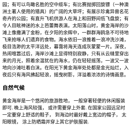
园；有可以鸟瞰名胜的空中缆车；有比赛抛掷回旋镖（一种澳
洲土著人使用的猎具）的广阔的大草坪；有展示珍禽异兽名花
奇卉的公园；有直升飞机供游人在海上和田野间低飞盘旋；有
令人目眩神迷的水上芭蕾舞表演。太阳落山时，黄金海岸的沙
滩上像撒满了金粉，在夕阳的余辉中，一群群海鸥急不可待地
飞来抢啄人们遗弃的食物。海水依旧一浪推着一浪冲洗沙滩，
极目浩渺的太平洋远处，暮霭将海天连成灰蒙蒙一片。深夜，
热闹喧嚣过后，海岸沙滩上显得特别寂静，只有从云缝里穿出
来的月光，照着余温犹在的海水，仍在轻轻摇荡，一波又一波
地向沙滩吐着白沫。在阳光下黄金海岸处处都是金光灿烂，入
夜后只有海风拂起轻浪，摇曳树影，洋溢着浓浓的诗情画意。
自然气候
黄金海岸是一个悠闲的旅游胜地， 一般穿著轻便的休闲服装
即可. 晚上海风较强， 或许需要穿上外套. 在国家公园远足时
一定要穿上舒适的鞋子， 到海边时最好戴上宽边的帽子， 太
阳眼镜， 涂上防晒霜并穿上其它护肤服装.