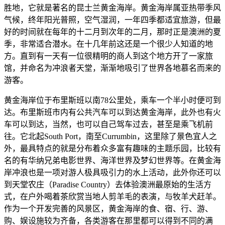
胜地，它就是著名的昆士兰黄金海岸。黄金海岸属亚热带季风
气候，终年阳光普照，空气湿润，一年四季都适宜旅游，但最
好的时间就在每年的十二月到次年的二月，那时正是澳洲的夏
季，非常适合潜水。在十几年前这还是一个很少人知道的地
方。直到有一天有一位很精明的商人到这个地方开了一家旅
馆，并命名为冲浪者天堂，渐渐地吸引了世界各地慕名而来的
游客。
黄金海岸位于布里斯班以南78公里处，乘车一个半小时便可到
达。布里斯班市内有公共汽车可以到达黄金海岸，此外也有火
车可以到达，当然，也可以自己驾车过去，甚至是乘飞机前
往。它北起South Port，南至Currumbin，这里除了景色宜人之
外，最具特点的就是分布着众多富有趣味的主题乐园，比较有
名的有华纳兄弟电影世界、海洋世界及梦幻世界等。在黄金海
岸冲浪也是一项对游人极具吸引力的水上活动，此外你还可以
到天堂农庄（Paradise Country）去体验澳洲最原始的生活方
式，在户外喝着茶欣赏当地人剪羊毛的表演，与牧羊犬赶羊。
作为一个开发完善的风景区，黄金海岸的食、宿、行、游、
购、娱设施较为齐备，各类游客在那里都可以得到不同的满