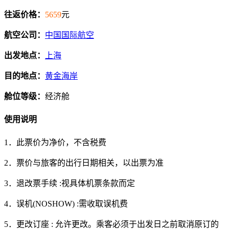
往返价格：
5659
元
航空公司：
中国国际航空
出发地点：
上海
目的地点：
黄金海岸
舱位等级：
经济舱
使用说明
1．此票价为净价，不含税费
2．票价与旅客的出行日期相关，以出票为准
3．退改票手续 :视具体机票条款而定
4．误机(NOSHOW) :需收取误机费
5．更改订座 : 允许更改。乘客必须于出发日之前取消原订的