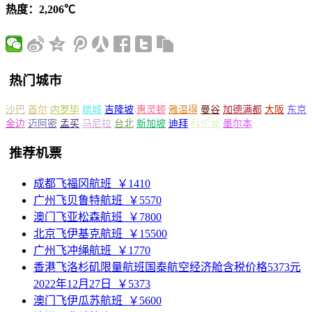
热度：2,206℃
热门城市
沙巴
首尔
内罗毕
槟城
吉隆坡
惠灵顿
雅温得
曼谷
加德满都
大阪
东京
金边
迈阿密
孟买
马尼拉
台北
新加坡
迪拜
科伦坡
墨尔本
推荐机票
成都飞福冈航班
￥1410
广州飞贝鲁特航班
￥5570
澳门飞亚松森航班
￥7800
北京飞伊基克航班
￥15500
广州飞冲绳航班
￥1770
香港飞洛杉矶限量航班国泰航空经济舱含税价格5373元
2022年12月27日
￥5373
澳门飞伊瓜苏航班
￥5600