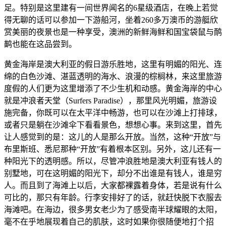
足。特别是这里建有一间世界闻名的6星级酒店，在晚上若觉
得无聊的话可以参加一下游船河，坐着260多万澳币的游艇欣
赏美丽的夜景也是一种享受，澳洲的新鲜海鲜和国宝袋鼠与鸸
鹋也能在这品尝到。
黄金海岸是澳大利亚的假日游乐胜地，这里有明媚的阳光、连
绵的白色沙滩、湛蓝透明的海水、浪漫的棕榈林，来这里旅游
度假的人们更为这里增添了不少生机和动感。黄金海岸的中心
就是冲浪者天堂（Surfers Paradise），那里风光明媚，旅游设
施完备，你既可以在太平洋中畅游，也可以在沙滩上打排球，
或者只是躺在沙滩伞下看看景色，想想心事。来到这里，首先
让人感觉到的是：这儿的人是那么开放。当然，这种“开放”与
布里斯班、悉尼那种“开放”有着根本区别。另外，这儿还有一
种阳光下的透明感。所以，尽管冲浪胜地是澳大利亚有钱人的
别墅地，可在这明媚的阳光下，却分不出谁是有钱人，谁是穷
人。而且到了海滩上以后，大家都裸露着身体，若是说有什么
可比的，那只有年龄。行李安排好了的话，就赶快脱下衣服去
海滩吧。在海边，很多男女老少为了感受南半球耀眼的太阳，
毫不在乎地展现着自己的肌肤，这时如果你很随便地打个招