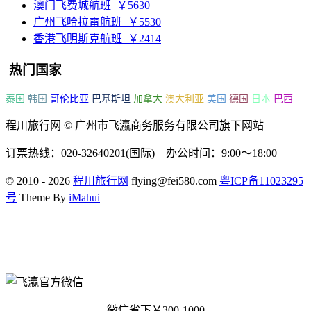
澳门飞费城航班
￥5630
广州飞哈拉雷航班
￥5530
香港飞明斯克航班
￥2414
热门国家
泰国
韩国
哥伦比亚
巴基斯坦
加拿大
澳大利亚
美国
德国
日本
巴西
程川旅行网 © 广州市飞瀛商务服务有限公司旗下网站
订票热线：020-32640201(国际) 办公时间：9:00～18:00
© 2010 - 2026
程川旅行网
flying@fei580.com
粤ICP备11023295
号
Theme By
iMahui
微信省下￥300-1000