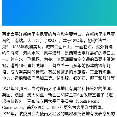
西南太平洋新喀里多尼亚的首府和主要港口。在新喀里多尼亚
岛的西南端。人口7万（1984）。建于1854年，初称“法兰西
港”，1866年改努美阿。城市三面环山，一面临海。港外有礁
屿作屏障，港内水深，风平浪静，是西南太平洋最好的港口之
一。建有水上飞机场，为美、澳两洲间海空交通的重要中继港
站。港外16公里处礁屿上，耸立着一百多年前修建的铁架灯
塔，成为努美阿的标志。有品种繁多的水族馆。工业有炼镍、
电力、造船和农产品加工等。输出镍、镍矿石、椰干和咖啡等
1947年2月6日，当时在南太平洋地区有属地和托管地的美国、
英国、法国、澳大利亚、新西兰和荷兰等6国政府签署了《堪
培拉协议》，宣布成立南太平洋委员会（South Pacific
Commission，简称SPC）。1998年更名为太平洋共同体。
1950年，该委员会为使南太地区的属地和托管地有发表意见的