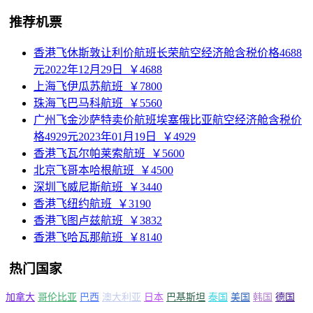
推荐机票
香港飞休斯敦让利价航班长荣航空经济舱含税价格4688
元2022年12月29日
￥4688
上海飞伊瓜苏航班
￥7800
珠海飞巴马科航班
￥5560
广州飞金沙萨特卖价航班埃塞俄比亚航空经济舱含税价
格4929元2023年01月19日
￥4929
香港飞瓦尔帕莱索航班
￥5600
北京飞哥本哈根航班
￥4500
深圳飞威尼斯航班
￥3440
香港飞纽约航班
￥3190
香港飞图卢兹航班
￥3832
香港飞哈瓦那航班
￥8140
热门国家
加拿大
哥伦比亚
巴西
澳大利亚
日本
巴基斯坦
泰国
美国
韩国
德国