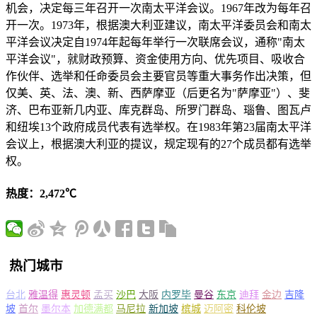
机会，决定每三年召开一次南太平洋会议。1967年改为每年召
开一次。1973年，根据澳大利亚建议，南太平洋委员会和南太
平洋会议决定自1974年起每年举行一次联席会议，通称"南太
平洋会议"，就财政预算、资金使用方向、优先项目、吸收合
作伙伴、选举和任命委员会主要官员等重大事务作出决策，但
仅美、英、法、澳、新、西萨摩亚（后更名为"萨摩亚"）、斐
济、巴布亚新几内亚、库克群岛、所罗门群岛、瑙鲁、图瓦卢
和纽埃13个政府成员代表有选举权。在1983年第23届南太平洋
会议上，根据澳大利亚的提议，规定现有的27个成员都有选举
权。
热度：2,472℃
热门城市
台北
雅温得
惠灵顿
孟买
沙巴
大阪
内罗毕
曼谷
东京
迪拜
金边
吉隆
坡
首尔
墨尔本
加德满都
马尼拉
新加坡
槟城
迈阿密
科伦坡