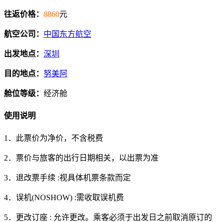
往返价格：
8860
元
航空公司：
中国东方航空
出发地点：
深圳
目的地点：
努美阿
舱位等级：
经济舱
使用说明
1．此票价为净价，不含税费
2．票价与旅客的出行日期相关，以出票为准
3．退改票手续 :视具体机票条款而定
4．误机(NOSHOW) :需收取误机费
5．更改订座 : 允许更改。乘客必须于出发日之前取消原订的