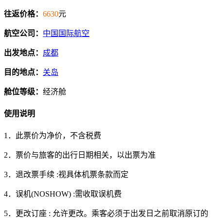
往返价格：
6630
元
航空公司：
中国国际航空
出发地点：
成都
目的地点：
关岛
舱位等级：
经济舱
使用说明
1．此票价为净价，不含税费
2．票价与旅客的出行日期相关，以出票为准
3．退改票手续 :视具体机票条款而定
4．误机(NOSHOW) :需收取误机费
5．更改订座 : 允许更改。乘客必须于出发日之前取消原订的