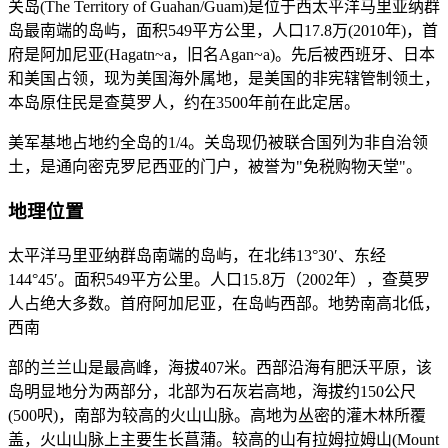
关岛(The Territory of Guahan/Guam)是位于西太平洋马里亚纳群
岛最南端的岛屿，面积549平方公里，人口17.8万(2010年)，首
府是阿加尼亚(Hagatn~a，旧名Agan~a)。先后被西班牙、日本
和美国占领，现为美国海外属地，是美国的非宪辖管制领土，
本岛原住民是查莫罗人，约在3500年前在此定居。
美军基地占地约全岛的1/4。关岛现仍被联合国列为非自治领
土，是通向密克罗尼西亚的门户，被誉为"免税购物天堂"。
地理位置
太平洋马里亚纳群岛南端的岛屿，在北纬13°30′、东经
144°45′。面积549平方公里。人口15.8万（2002年），查莫罗
人占绝大多数。首府阿加尼亚，在岛屿西部。地势南高北低，
西南
部的兰兰山是最高峰，海拔407米。西部沿海有肥沃平原，该
岛明显地分为两部分，北部为石灰岩高地，海拔约150公尺
(500呎)，南部为较高的火山山脉。高地为丛密的灌木林所覆
盖，火山山脉上主要生长菖蒲。较高的山有拉姆拉姆山(Mount