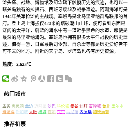
滩头堡、战地、博物馆及纪念碑下触摸历史的痕迹，也可以一
睹关岛独有的拉提石、西班牙废墟及战争遗迹。阿珊海滩可是
1944年美军抢滩的主战场。塞班岛是北马里亚纳群岛联邦的首
府。登上岛上海拔仅420米的踏破潮山山峰，便可看到东面是
辽阔的太平洋，蔚蓝的海水中有一道近乎黑色的水道，那便是
最深的马里亚纳海沟。塞班岛也拥有很多太平洋战役的历史遗
迹，值得一游，日军最后司令部、自杀崖等都是历史爱好者不
可不去的地方。附近的天宁岛、罗塔岛也各有历史资源。
热度：2,623℃
热门城市
孟买
惠灵顿
金边
迈阿密
沙巴
科伦坡
曼谷
迪拜
吉隆坡
台北
墨尔本
雅温得
新加坡
大阪
槟城
首尔
东京
马尼拉
内罗毕
加德满都
推荐机票