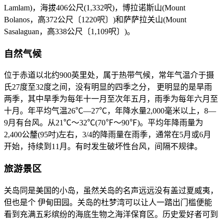
Lamlam)，海拔406公尺(1,332呎)，博拉诺斯山(Mount
Bolanos，高372公尺〔1220呎〕)和萨萨拉关山(Mount
Sasalaguan，高338公尺〔1,109呎〕)。
自然气候
位于赤道以北约900英里处，属于热带气候，常年气温介于摄
氏27度至32度之间，没有明显的四季之分， 更明显的是旱雨
两季，其中旱季为每年十一月至次年五月，雨季为每年六月至
十月。年平均气温26℃—27℃，年降水量2,000毫米以上，8—
9月有台风。从21℃～32℃(70℉～90℉)。平均年降雨量为
2,400公釐(95吋)左右，3/4的降雨量在雨季，通常在5月或6月
开始，持续到11月。有时发生破坏性台风，间隔不规律。
旅游景区
关岛同是美国的小岛，虽然关岛的名声远远没有盖过夏威夷，
但也是个 伊甸田园。关岛的杜梦湾可以让人一踏出门槛便能
看到充满五彩缤纷的海底生物之海洋保育区。历史爱好者可到