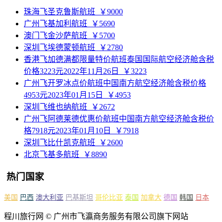
珠海飞圣克鲁斯航班
￥9000
广州飞基加利航班
￥5690
澳门飞金沙萨航班
￥5700
深圳飞埃德蒙顿航班
￥2780
香港飞加德满都限量特价航班泰国国际航空经济舱含税
价格3223元2022年11月26日
￥3223
广州飞开罗冰点价航班中国南方航空经济舱含税价格
4953元2023年01月15日
￥4953
深圳飞维也纳航班
￥2672
广州飞阿德莱德优惠价航班中国南方航空经济舱含税价
格7918元2023年01月10日
￥7918
深圳飞比什凯克航班
￥2600
北京飞基多航班
￥8890
热门国家
美国
巴西
澳大利亚
巴基斯坦
哥伦比亚
泰国
加拿大
德国
韩国
日本
程川旅行网 © 广州市飞瀛商务服务有限公司旗下网站