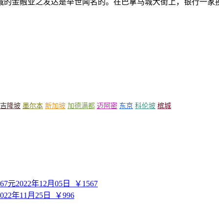
的金融业之发达是举世闻名的。在巴拿马城大街上，银行一家挨
吉隆坡
墨尔本
新加坡
加德满都
迈阿密
东京
科伦坡
槟城
2022年12月05日
￥1567
2年11月25日
￥996