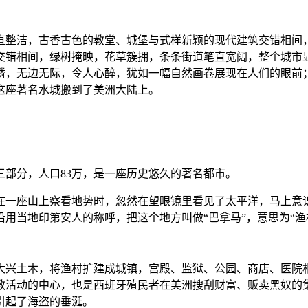
直整洁，古香古色的教堂、城堡与式样新颖的现代建筑交错相间
交错相间，绿树掩映，花草簇拥，条条街道笔直宽阔，整个城市
鳞，无边无际，令人心醉，犹如一幅自然画卷展现在人们的眼前
这座著名水城搬到了美洲大陆上。
部分，人口83万，是一座历史悠久的著名都市。
他在一座山上察看地势时，忽然在望眼镜里看见了太平洋，马上
用当地印第安人的称呼，把这个地方叫做“巴拿马”，意思为“渔
便大兴土木，将渔村扩建成城镇，宫殿、监狱、公园、商店、医
教活动的中心，也是西班牙殖民者在美洲搜刮财富、贩卖黑奴的
引起了海盗的垂涎。