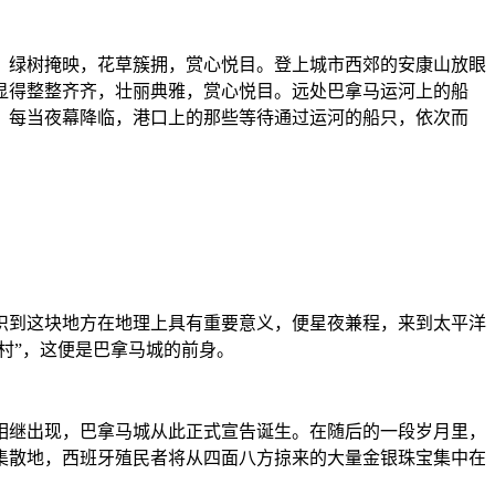
，绿树掩映，花草簇拥，赏心悦目。登上城市西郊的安康山放眼
显得整整齐齐，壮丽典雅，赏心悦目。远处巴拿马运河上的船
；每当夜幕降临，港口上的那些等待通过运河的船只，依次而
意识到这块地方在地理上具有重要意义，便星夜兼程，来到太平洋
村”，这便是巴拿马城的前身。
院相继出现，巴拿马城从此正式宣告诞生。在随后的一段岁月里，
集散地，西班牙殖民者将从四面八方掠来的大量金银珠宝集中在