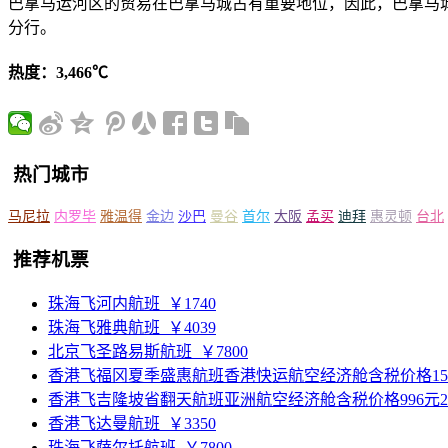
巴拿马运河区的贸易在巴拿马城占有重要地位，因此，巴拿马城
分行。
热度：3,466℃
热门城市
马尼拉
内罗毕
雅温得
金边
沙巴
曼谷
首尔
大阪
孟买
迪拜
惠灵顿
台北
推荐机票
珠海飞河内航班
￥1740
珠海飞雅典航班
￥4039
北京飞圣路易斯航班
￥7800
香港飞福冈夏季盛惠航班香港快运航空经济舱含税价格1567元
香港飞吉隆坡省翻天航班亚洲航空经济舱含税价格996元202
香港飞达曼航班
￥3350
珠海飞萨尔托航班
￥7800