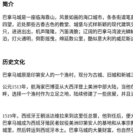
简介
巴拿马城是一座临海靠山，风景如画的海口城市，条条街道笔
四望，近处那些古香古色的教堂、城堡与式样新颖的现代建筑
只，进进出出，机声隆隆，汽笛清脆；辽阔的巴拿马湾波光鳞
泊，灯火通明，倒影摇曳，绵延数公里，酷似意大利的威尼斯
历史文化
巴拿马城原是印第安人的一个渔村，现分为古城、旧城和新城三
公元1513年，航海家巴博亚从大西洋登上美洲中部大陆，当
畔，选择一个渔村作为立足之地，陆续修建了一些房屋，并且沿
1519年，西班牙王朝派达维拉来到这里任总督，他到任后，
巴拿马城成为西班牙殖民者奴役美洲印第安人的基地和从事宗
城里，然后转运到西班牙本土。巴拿马城的大量财富，也自然