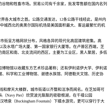
的谷物和牲畜市场。贸易公司有千余家，批发零售额在国内名列
均居世界各大城市之首。公路交通发达，12条公路干线经此，是州内
其中城西北的奥黑尔国际机场是美国面积最大、客运最繁忙的机
哥市街呈方格网状分布，风格各异的现代化高层建筑密集。高
大厦，以及水塔广场大厦、第一国家银行大厦等。在卢普区西端，芝
的南区和南、北支流间的西区，主要为工业区，黑人聚居，多低
。
所和博物馆以收藏东方艺术珍品著称；还有伊利诺伊大学、伊利诺
、艺术博物馆、科学和工业博物馆、谢德水族馆、阿德勒天文馆、历史协
天际线和摩天大楼群，城市街道以齐整和洁净而闻名。在芝加哥可
军码头（Navy Pier）欣赏波光粼粼的密歇根湖，在千禧公园
（Buckingham Fountain）下嬉水游完，更可以穿行于大