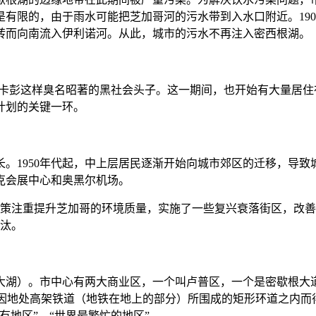
有限的，由于雨水可能把芝加哥河的污水带到入水口附近。19
转而向南流入伊利诺河。从此，城市的污水不再注入密西根湖。
·卡彭这样臭名昭著的黑社会头子。这一期间，也开始有大量居住在
计划的关键一环。
当选市长。1950年代起，中上层居民逐渐开始向城市郊区的迁移，
密克会展中心和奥黑尔机场。
子，政策注重提升芝加哥的环境质量，实施了一些复兴衰落街区，
淘汰。
大湖）。市中心有两大商业区，一个叫卢普区，一个是密歇根大道
，因地处高架铁道（地铁在地上的部分）所围成的矩形环道之内
有地区”、“世界最繁忙的地区”。