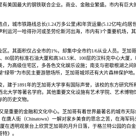
里有美国最大的钢铁联合企业。商业、金融业繁盛。市内有巨大
，城市铁路线总长(1.24万多公里)和年货运量(5.12亿吨)
伊利运河一哈得孙河或圣劳伦斯河出海，市内有3个重要机场，
区。其面积仅占全市的1%，却集中全市约1/6从业人员。芝加
6米、80层的标准石油大厦和高343.5米、100层的汉科克中心
美，为高级住宅区，多各色文化娱乐设施；南支与密歇根湖之间
湖“绿带”为市民主要游憩场所，芝加哥城郊还有大片森林保护地
校，建于1891年的芝加哥大学享有国际声誉，该校的东方研究
 Chicago)、西北大学等著名学府。其他重要文化设施有艺术学院
存的历史文物。
城市，又是重要的金融和文化中心。芝加哥有着世界最著名的城市
zza），在唐人街（Chinatown）一解对家乡美食的思念之苦，在海
尔斯大厦在透明观景台上欣赏芝加哥的月升日落，于格兰特公园的白金汉喷泉
哥特》。