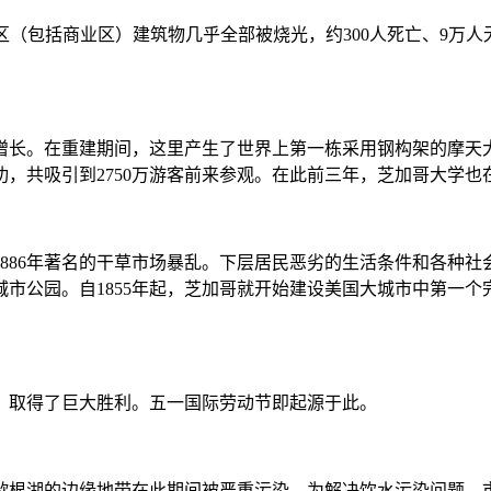
地上的市区（包括商业区）建筑物几乎全部被烧光，约300人死亡、
了增长。在重建期间，这里产生了世界上第一栋采用钢构架的摩
功，共吸引到2750万游客前来参观。在此前三年，芝加哥大学也
6年著名的干草市场暴乱。下层居民恶劣的生活条件和各种社会问题
市公园。自1855年起，芝加哥就开始建设美国大城市中第一
日，取得了巨大胜利。五一国际劳动节即起源于此。
歇根湖的边缘地带在此期间被严重污染。为解决饮水污染问题，