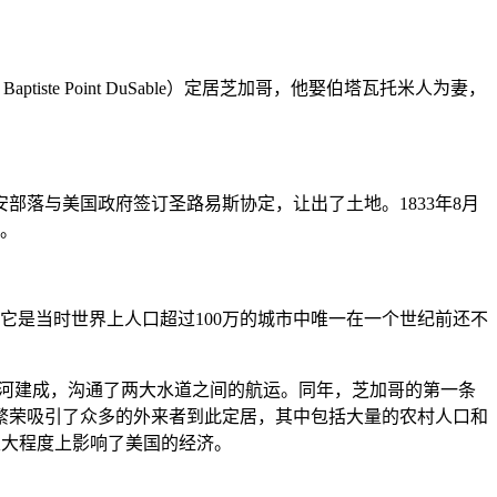
iste Point DuSable）定居芝加哥，他娶伯塔瓦托米人为妻，
安部落与美国政府签订圣路易斯协定，让出了土地。1833年8月
人。
。它是当时世界上人口超过100万的城市中唯一在一个世纪前还不
根运河建成，沟通了两大水道之间的航运。同年，芝加哥的第一条
繁荣吸引了众多的外来者到此定居，其中包括大量的农村人口和
在很大程度上影响了美国的经济。