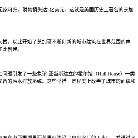
9万人无家可归，财物损失达2亿美元。这就是美国历史上著名的芝加
天大楼，以此开始了芝加哥不断创新的城市建筑在世界范围的声
在此创建。
引发了一些象珍·亚当斯建立的霍尔馆（Hull House）一类
个完备的污水排放系统。这些举措一定程度上改善了城市的面貌和
市方在密西根湖里两英里处建设了自来水厂的入水口，并通过水