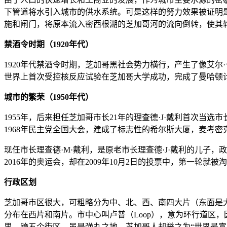
下管道将水引入城市的供水系统。可是这样的努力效果被证明是
施和闸门，将原本流入密西根湖的芝加哥河的流向倒转，使其
禁酒令时期（1920年代）
1920年代禁酒令时期，芝加哥黑社会势力横行，产生了像艾尔
世界上首次受控核反应试验在芝加哥大学成功，完成了曼哈顿
城市的繁荣（1950年代）
1955年，后来担任芝加哥市长21年的理查德·J·戴利首次
1968年民主党全国大会，建成了标志性的希尔斯大厦，麦考
现任市长理查德·M·戴利，是原老市长理查德·J·戴利的儿
2016年的奥运会，却在2009年10月2日的投票中，第一轮就被
行政区划
芝加哥市区很大，可粗略分为中、北、西、南四大片（东面是
分布在西片和南片。市中心叫卢普（Loop），意为环行道区
里，跨五个街区。虽是弹丸之地，芝加哥人却誉之为“世界最富