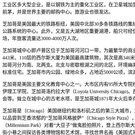
工业区多大型企业，是以钢铁为主的重化工业区，在卫星城加
前茅，并是世界主要的邮购中心。旅游业也很发达。
芝加哥是美国最大的铁路枢纽，美国中北部30多条铁路线的集结点
公路系统的中心。此外，又是五大湖地区重要湖港，船只可经
场，年旅客流量达3000-4000万人次。
芝加哥城中心即卢普区位于芝加哥河河口一带，为最繁华的商业
443米、110层的西尔斯大厦为美国最高建筑物，其次是高34
加哥河分为南、北两支。北支与密歇根湖之间的北区，环境幽
标准住宅。芝加哥市内公园、绿地众多，占地近5000公顷，滨
芝加哥是美国主要文化教育中心之一。大市区内有95所大专院
伊理工学院、芝加哥洛约拉大学（Loyola University
会等。耸立在城中心的古老水塔，是芝加哥城1871年大火后幸
芝加哥是（Chicago）美国继纽约和洛杉矶之后的第三大
以品尝到芝香浓郁的“芝加哥风格披萨”（Chicago Style Pi
（Millennium Park）对着“大豆子”做鬼脸拍照片，登上西
街小巷之间探访各类博物馆和艺术馆，寻找世界名画《美国式