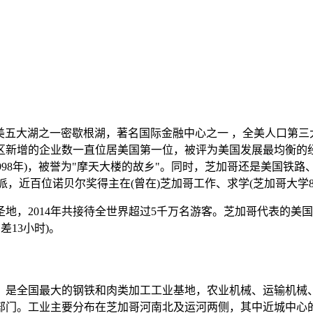
的北美五大湖之一密歇根湖，著名国际金融中心之一 ，全美人口第
区新增的企业数一直位居美国第一位，被评为美国发展最均衡的
1998年)，被誉为"摩天大楼的故乡"。同时，芝加哥还是美国
世界的芝加哥学派，近百位诺贝尔奖得主在(曾在)芝加哥工作、求学(芝加哥大学
地，2014年共接待全世界超过5千万名游客。芝加哥代表的美国中
差13小时)。
。是全国最大的钢铁和肉类加工工业基地，农业机械、运输机械
部门。工业主要分布在芝加哥河南北及运河两侧，其中近城中心