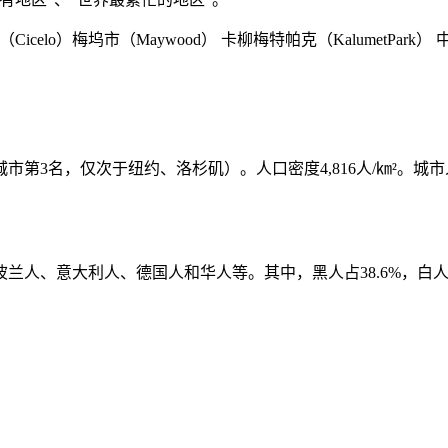
icelo）梅坞市（Maywood） 卡柳梅特帕克（KalumetPark） 中洛
城市第3名，仅次于纽约、洛杉矶）。人口密度4,816人/㎞²。城市人口8
、意大利人、德国人和华人等。其中，黑人占38.6%，白人占37