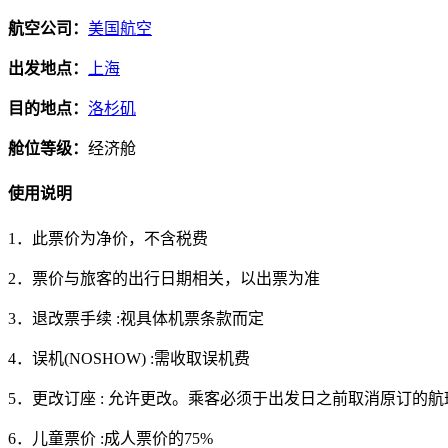
航空公司：
美国航空
出发地点：
上海
目的地点：
洛杉矶
舱位等级：
经济舱
使用说明
1．此票价为净价，不含税费
2．票价与旅客的出行日期相关，以出票为准
3．退改票手续 :视具体机票条款而定
4．误机(NOSHOW) :需收取误机费
5．更改订座 : 允许更改。乘客必须于出发日之前取消原订的航班
6．儿童票价 :成人票价的75%