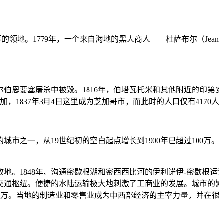
领地。1779年，一个来自海地的黑人商人——杜萨布尔（Jean Bapt
迪尔伯恩要塞屠杀中被毁。1816年，伯塔瓦托米和其他附近的印第
，1837年3月4日这里成为芝加哥市，而此时的人口仅有4170
市之一，从19世纪初的空白起点增长到1900年已超过100万
散地。1848年，沟通密歇根湖和密西西比河的伊利诺伊-密歇
交通枢纽。便捷的水陆运输极大地刺激了工商业的发展。城市的
猛增到170万。当地的制造业和零售业成为中西部经济的主宰力量，并