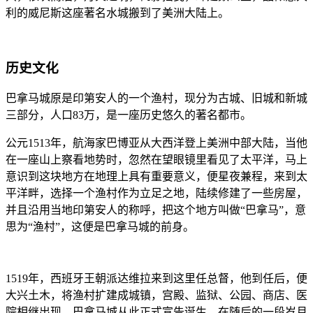
利的威尼斯这座著名水城搬到了美洲大陆上。
历史文化
巴拿马城原是印第安人的一个渔村，现分为古城、旧城和新城
三部分，人口83万，是一座历史悠久的著名都市。
公元1513年，航海家巴博亚从大西洋登上美洲中部大陆，当他
在一座山上察看地势时，忽然在望眼镜里看见了太平洋，马上
意识到这块地方在地理上具有重要意义，便星夜兼程，来到太
平洋畔，选择一个渔村作为立足之地，陆续修建了一些房屋，
并且沿用当地印第安人的称呼，把这个地方叫做“巴拿马”，意
思为“渔村”，这便是巴拿马城的前身。
1519年，西班牙王朝派达维拉来到这里任总督，他到任后，便
大兴土木，将渔村扩建成城镇，宫殿、监狱、公园、商店、医
院相继出现，巴拿马城从此正式宣告诞生。在随后的一段岁月