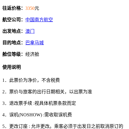
往返价格：
3350
元
航空公司：
中国南方航空
出发地点：
澳门
目的地点：
巴拿马城
舱位等级：
经济舱
使用说明
1．此票价为净价，不含税费
2．票价与旅客的出行日期相关，以出票为准
3．退改票手续 :视具体机票条款而定
4．误机(NOSHOW) :需收取误机费
5．更改订座 : 允许更改。乘客必须于出发日之前取消原订的