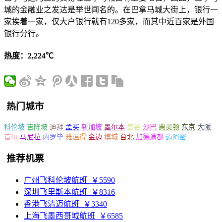
城的金融业之发达是举世闻名的。在巴拿马城大街上，银行一
家挨着一家，仅大户银行就有120多家，而其中近百家是外国
银行分行。
热度：2,224℃
热门城市
科伦坡
吉隆坡
迪拜
孟买
新加坡
墨尔本
曼谷
沙巴
惠灵顿
东京
大阪
首尔
马尼拉
内罗毕
雅温得
金边
槟城
台北
加德满都
迈阿密
推荐机票
广州飞科伦坡航班
￥5590
深圳飞里斯本航班
￥8316
香港飞清迈航班
￥3340
上海飞墨西哥城航班
￥6585