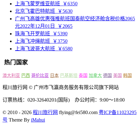
上海飞蒙罗维亚航班
￥6350
北京飞霍巴特航班
￥5630
广州飞高雄优惠强推航班国泰航空经济舱含税价格2065
元2022年12月01日
￥2065
珠海飞开罗航班
￥5390
上海飞冲绳航班
￥3750
上海飞波哥大航班
￥6580
热门国家
澳大利亚
巴西
哥伦比亚
日本
巴基斯坦
泰国
加拿大
德国
美国
韩国
程川旅行网 © 广州市飞瀛商务服务有限公司旗下网站
订票热线：020-32640201(国际) 办公时间：9:00～18:00
© 2010 - 2026
程川旅行网
flying@fei580.com
粤ICP备11023295
号
Theme By
iMahui