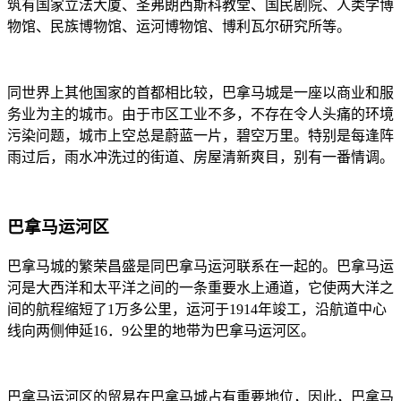
筑有国家立法大厦、圣弗朗西斯科教堂、国民剧院、人类学博
物馆、民族博物馆、运河博物馆、博利瓦尔研究所等。
同世界上其他国家的首都相比较，巴拿马城是一座以商业和服
务业为主的城市。由于市区工业不多，不存在令人头痛的环境
污染问题，城市上空总是蔚蓝一片，碧空万里。特别是每逢阵
雨过后，雨水冲洗过的街道、房屋清新爽目，别有一番情调。
巴拿马运河区
巴拿马城的繁荣昌盛是同巴拿马运河联系在一起的。巴拿马运
河是大西洋和太平洋之间的一条重要水上通道，它使两大洋之
间的航程缩短了1万多公里，运河于1914年竣工，沿航道中心
线向两侧伸延16．9公里的地带为巴拿马运河区。
巴拿马运河区的贸易在巴拿马城占有重要地位，因此，巴拿马