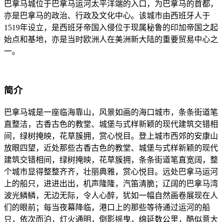
巴拿马城位于巴拿马运河太平洋端的入口，为巴拿马的首都，
亦是巴拿马的政治、行政及文化中心。该城市由西班牙人于
1519年设立，是西班牙帝国入侵位于现属秘鲁的印加帝国之起
始点和基地，亦是当时欧洲人在美洲新大陆的重要贸易中心之
一。
简介
巴拿马城是一座临海靠山，风景如画的海口城市，条条街道笔
直整洁，古香古色的教堂、城堡与式样新颖的现代建筑交错相
间，绿树掩映，花草簇拥，赏心悦目。登上城市西郊的安康山
放眼四望，近处那些古香古色的教堂、城堡与式样新颖的现代
建筑交错相间，绿树掩映，花草簇拥，条条街道笔直宽阔，整
个城市显得整整齐齐，壮丽典雅，赏心悦目。远处巴拿马运河
上的船只，进进出出，机声隆隆，汽笛清脆；辽阔的巴拿马湾
波光鳞鳞，无边无际，令人心醉，犹如一幅自然画卷展现在人
们的眼前；每当夜幕降临，港口上的那些等待通过运河的船
只，依次而泊，灯火通明，倒影摇曳，绵延数公里，酷似意大