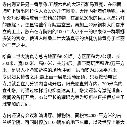
寺内则又是另一番景象:五颜六色的大理石和马赛克，在四面
墙壁上镶出阿拉伯人喜爱的几何图形。大厅内铺着红地毯，拐
角处巧妙地摆放着一些精品饰物，在高达20米的巨型水晶吊灯
的照耀下，更显得整个寺院富堂皇。再加上22扇铜制大门像肃
立的卫士，散布在寺院内的1000个大小不一的喷泉似一群婀娜
多姿的宫女，使进入哈桑二世大清真寺的信徒仿佛置身于华丽
的王宫之中。
哈桑二世大清真寺总占地面积9公顷。寺区面积为2公顷，长
200米、宽100米、高60米，共分4层。底下两层面积近2万平方
米，是男人小净和祈祷的场所;中间一层面积为3550平方米，
专供妇女祷告之用;最上面一层是活动屋顶，只要按动电钮，
寺顶就会在几分钟内自动开启，阳光便直射寺内。200米高的
宣礼塔，可通过楼梯或电梯直达其上，塔尖还装有激光设备，
夜间设备打开后，35公里长的耀眼光束为穆斯林直指伊斯兰圣
城麦加的方向。
寺内还设有会议和演讲厅、博物馆、面积为4000 平方米的古
兰经学院、可同时停放1100辆车的地下车库，以及世界上最大