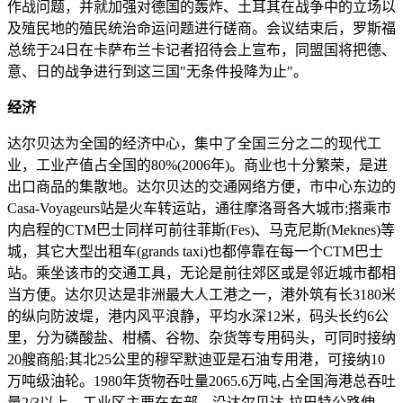
作战问题，并就加强对德国的轰炸、土耳其在战争中的立场以
及殖民地的殖民统治命运问题进行磋商。会议结束后，罗斯福
总统于24日在卡萨布兰卡记者招待会上宣布，同盟国将把德、
意、日的战争进行到这三国"无条件投降为止"。
经济
达尔贝达为全国的经济中心，集中了全国三分之二的现代工
业，工业产值占全国的80%(2006年)。商业也十分繁荣，是进
出口商品的集散地。达尔贝达的交通网络方便，市中心东边的
Casa-Voyageurs站是火车转运站，通往摩洛哥各大城市;搭乘市
内启程的CTM巴士同样可前往菲斯(Fes)、马克尼斯(Meknes)等
城，其它大型出租车(grands taxi)也都停靠在每一个CTM巴士
站。乘坐该市的交通工具，无论是前往郊区或是邻近城市都相
当方便。达尔贝达是非洲最大人工港之一，港外筑有长3180米
的纵向防波堤，港内风平浪静，平均水深12米，码头长约6公
里，分为磷酸盐、柑橘、谷物、杂货等专用码头，可同时接纳
20艘商船;其北25公里的穆罕默迪亚是石油专用港，可接纳10
万吨级油轮。1980年货物吞吐量2065.6万吨,占全国海港总吞吐
量2/3以上。工业区主要在东部，沿达尔贝达-拉巴特公路伸