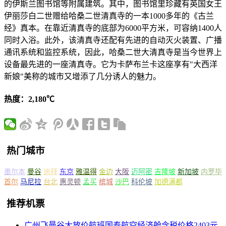
的伊斯兰图书馆等附属建筑。其中，图书馆里珍藏有英国女王
伊丽莎白二世赠给哈桑二世清真寺的一本1000多年的《古兰
经》真本。在靠近清真寺的底部为6000平方米，可容纳1400人
同时入浴。此外，该清真寺还配有先进的自动灭火装置、广播
通讯系统和监控系统，因此，哈桑二世大清真寺是当今世界上
设备最先进的一座清真寺。它为卡萨布兰卡这座享有"大西洋
新娘"美称的城市又增添了几分诱人的魅力。
热度：2,180℃
热门城市
墨尔本
曼谷
迪拜
东京
雅温得
金边
大阪
迈阿密
吉隆坡
新加坡
内罗毕
首尔
马尼拉
台北
惠灵顿
孟买
槟城
沙巴
科伦坡
加德满都
推荐机票
广州飞曼谷大放价航班国泰航空经济舱含税价格2403元