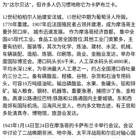
为"达尔贝达"，但许多人仍习惯地称它为卡萨布兰卡。
12世纪柏柏尔人始建安法城，15世纪中期为葡萄牙人所毁。
1770年重建。1907年后法国殖民者占领并建港，成为摩洛哥主
要外贸口岸， 城市迅速发展。 作为摩洛哥经济首都， 集中全
国4/5现代工业。食品工业居全国首位;其他工业门类繁多，主
要有纺织、服装等，其次为化学、炼油、建材、水泥、机械、
车辆装配、造船、炼钢、印刷等。商业、金融业发达，举办年
度国际博览会。港口码头长6千米，人工深水码头长4880米，
平均水深12米，为非洲最大人工港之一，约占全国港口吞吐量
的三分之二。备有磷酸盐、柑橘、谷物、杂货和石油专用码
头，可容10万吨级油轮。输出磷酸盐、水果、鱼罐头、铅和锌
矿。输入粮食、钢材、机器等。重要渔港，捕捞沙丁鱼、金枪
鱼。高速公路通拉巴特;铁路和公路通国内主要城镇。东和西
南郊有国际机场。沿海风光宜人，市内多文物古迹，有王宫和
多处清真寺、博物馆，旅游业发达。
1943年1月14日至24日在摩洛哥的卡萨布兰卡举行会议。会议
中讨论了二战晚期非洲、地中海、太平洋战局和尔后对轴心国