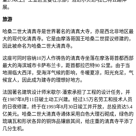
展。
旅游
哈桑二世大清真寺是世界著名的清真大寺，亦是西北非地区最
大的现代化清真寺。它是由摩洛哥国王哈桑二世提议修建的，
因此被命名为哈桑二世大清真寺。
这座可同时容纳10万人作祷告的清真寺坐落在摩洛哥首都西部
最大的海滨城市卡萨布兰卡，距首都拉巴特90 公里。由于当
地濒临大西洋，受海洋气候的影响，冬暖夏凉，阳光充足，气
候宜人，因此成为建寺的理想好地方。
法国著名建筑设计师米歇尔·潘索承担了工程的设计任务，并
在1987年8月11日破土动工兴建。经过3.5万名劳工和技术人员
的日夜修建，终于在1993年8月30日竣工并开放，总投资达5.4
亿美元。哈桑二世大清真寺通体采用白色大理石砌成，绿色的
琉璃瓦和形状各异的铜饰品镶嵌其间，给庄重的清真寺平添了
几分生机。