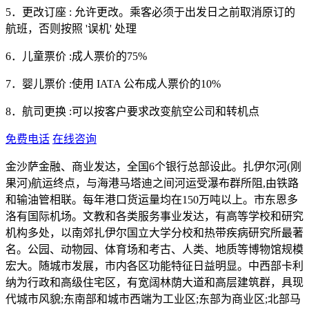
5．更改订座 : 允许更改。乘客必须于出发日之前取消原订的
航班，否则按照 '误机' 处理
6．儿童票价 :成人票价的75%
7．婴儿票价 :使用 IATA 公布成人票价的10%
8．航司更换 :可以按客户要求改变航空公司和转机点
免费电话
在线咨询
金沙萨金融、商业发达，全国6个银行总部设此。扎伊尔河(刚
果河)航运终点，与海港马塔迪之间河运受瀑布群所阻,由铁路
和输油管相联。每年港口货运量均在150万吨以上。市东恩多
洛有国际机场。文教和各类服务事业发达，有高等学校和研究
机构多处，以南郊扎伊尔国立大学分校和热带疾病研究所最著
名。公园、动物园、体育场和考古、人类、地质等博物馆规模
宏大。随城市发展，市内各区功能特征日益明显。中西部卡利
纳为行政和高级住宅区，有宽阔林荫大道和高层建筑群，具现
代城市风貌;东南部和城市西端为工业区;东部为商业区;北部马