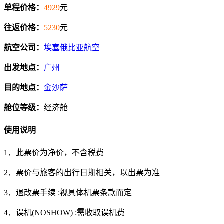
单程价格：
4929
元
往返价格：
5230
元
航空公司：
埃塞俄比亚航空
出发地点：
广州
目的地点：
金沙萨
舱位等级：
经济舱
使用说明
1．此票价为净价，不含税费
2．票价与旅客的出行日期相关，以出票为准
3．退改票手续 :视具体机票条款而定
4．误机(NOSHOW) :需收取误机费