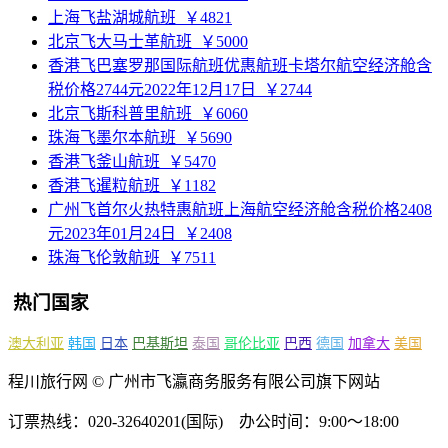
上海飞盐湖城航班
￥4821
北京飞大马士革航班
￥5000
香港飞巴塞罗那国际航班优惠航班卡塔尔航空经济舱含
税价格2744元2022年12月17日
￥2744
北京飞斯科普里航班
￥6060
珠海飞墨尔本航班
￥5690
香港飞釜山航班
￥5470
香港飞暹粒航班
￥1182
广州飞首尔火热特惠航班上海航空经济舱含税价格2408
元2023年01月24日
￥2408
珠海飞伦敦航班
￥7511
热门国家
澳大利亚
韩国
日本
巴基斯坦
泰国
哥伦比亚
巴西
德国
加拿大
美国
程川旅行网 © 广州市飞瀛商务服务有限公司旗下网站
订票热线：020-32640201(国际) 办公时间：9:00～18:00