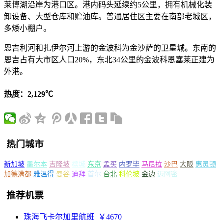
莱博湖沿岸为港口区。港内码头延续约5公里，拥有机械化装
卸设备、大型仓库和贮油库。普通居住区主要在南部老城区，
多矮小棚户。
恩吉利河和扎伊尔河上游的金波科为金沙萨的卫星城。东南的
恩吉占有大市区人口20%，东北34公里的金波科恩塞莱正建为
外港。
热度：2,129℃
热门城市
新加坡
墨尔本
吉隆坡
槟城
东京
孟买
内罗毕
马尼拉
沙巴
大阪
惠灵顿
加德满都
雅温得
曼谷
迪拜
首尔
台北
科伦坡
金边
迈阿密
推荐机票
珠海飞卡尔加里航班
￥4670