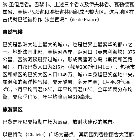
纳-圣但尼省。巴黎市、上述三个省以及伊夫林省、瓦勒德瓦
兹省、塞纳-马恩省和埃松省共同组成巴黎大区。这片地区在
古代就已经被称作“法兰西岛”（ile de France）
自然气候
巴黎是欧洲大陆上最大的城市，也是世界上最繁华的都市之
一。地处法国北部，塞纳河西岸，距河口（英吉利海峡）375
公里。塞纳河蜿蜒穿过城市，形成两座河心岛（斯德和圣路
易）。首都巴黎人口为215万（截至2007年1月1日），包括市
区和郊区的巴黎大区人口1149万。城市本身踞巴黎盆地中央，
属温和的海洋性气候，夏无酷暑，冬无严寒；1月平均气温
3℃，7月平均气温18℃，年平均气温10℃。全年降雨分布均
衡，夏秋季稍多，年平均降雨量619毫米。
旅游景区
巴黎是座以夏特勒广场为寄点，放射状建设的城市。
以夏特勒（Chatelet）广场为基点，其周围到香榭丽舍大道都