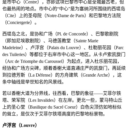
是市中心（Centre），亦即这块巴黎市中心是全城最古老，但
也最热闹的地点。市中心的“中心”是为塞纳河所围绕的西堤岛
（Cite）上的圣母院（Notre-Dame de Paris）和巴黎地方法院
（Conciergerie）。
西堤岛之北，是协和广场（Pl. de Concorde）、巴黎歌剧院
（即加尼埃歌剧院）、马德莲教堂（Sainte Marie
Madeleine）、卢浮宫（Palais du Louvre）、杜勒丽花园（Parc
des Tuileries）等都位于右岸市中心这一地区。从卡卢索凯旋门
（Arc de Triomphe du Caroussel）为起点，进入杜乐丽花园，
经协和广场方尖碑，顺着香榭大道直通庄严的凯旋门，再延续
到拉德芳斯（La Défense）的方舟建筑（Grande Arche），这
条中轴线是举世知名的风景线。
若以香榭大道为分界线，往西看，巴黎的象征——艾菲尔铁
塔、荣军院（Les Invalides）在左岸。更北一些，蒙马特山丘
上的圣心堂（Basilique du Sacré Coeur）白色尖顶仿如地标似
的耸立，是仅次于艾菲尔铁塔高度的巴黎地标景物。
卢浮宫（Louvre）