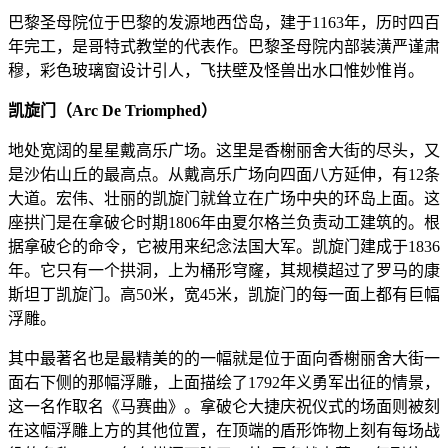
巴黎圣母院位于巴黎的发源地西岱岛，建于1163年，历时四百
年完工，是哥特式教堂的代表作。巴黎圣母院内部装潢严谨肃
穆，彩色玻璃窗设计引人，飞扶壁及怪兽出水口惟妙惟肖。
凯旋门（Arc De Triomphed）
地处宽阔的星星戴高乐广场。这里是香榭丽舍大街的尽头，又
是沙佑山丘的最高点。从戴高乐广场向四面八方延伸，有12条
大道。宏伟、壮丽的凯旋门就耸立在广场中央的环岛上面。这
座拱门是在拿破仑时期1806年由夏尔格兰负责动工建筑的。根
据拿破仑的命令，它被用来纪念法国大军。凯旋门建成于1836
年。它只有一个拱洞，上为桶形穹窿，其规模超过了罗马的康
斯坦丁凯旋门。高50米，宽45米，凯旋门的每一面上都有巨幅
浮雕。
其中最著名也是最精美的的一幅就是位于面向香榭丽舍大街一
面右下侧的那幅浮雕，上面描绘了1792年义勇军出征的情景，
这一名作取名《马赛曲》。拿破仑大捷庆祝仪式的场面则被刻
在这幅浮雕上方的其他位置，在顶端的盾形饰物上刻有每场战