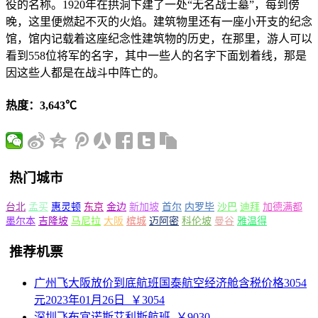
役的名称。1920年在拱洞下建了一处“无名战士墓”，每到傍
晚，这里便燃起不灭的火焰。建筑物里还有一座小开支的纪念
馆，馆内记载着这座纪念性建筑物的历史，在那里，游人可以
看到558位将军的名字，其中一些人的名字下面划着线，那是
因这些人都是在战斗中阵亡的。
热度：3,643℃
热门城市
台北
孟买
惠灵顿
东京
金边
新加坡
首尔
内罗毕
沙巴
迪拜
加德满都
墨尔本
吉隆坡
马尼拉
大阪
槟城
迈阿密
科伦坡
曼谷
雅温得
推荐机票
广州飞大阪放价到底航班国泰航空经济舱含税价格3054
元2023年01月26日
￥3054
深圳飞布宜诺斯艾利斯航班
￥9030