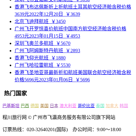
香港飞布达佩斯折上折航班土耳其航空经济舱含税价格
3639元2022年12月20日
￥3639
北京飞迪拜航班
￥3450
广州飞开罗惊喜价航班中国南方航空经济舱含税价格
4953元2023年01月15日
￥4953
深圳飞奥兰多航班
￥5670
广州飞阿姆斯特丹航班
￥2893
香港飞仰光航班
￥1880
广州飞哈拉雷航班
￥5530
香港飞圣地亚哥最新折扣航班美国联合航空经济舱含税
价格5696元2023年01月06日
￥5696
热门国家
巴基斯坦
巴西
德国
美国
日本
澳大利亚
哥伦比亚
泰国
加拿大
韩国
程川旅行网 © 广州市飞瀛商务服务有限公司旗下网站
订票热线：020-32640201(国际) 办公时间：9:00～18:00