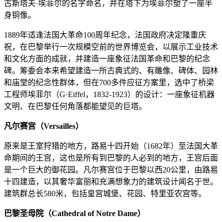
古斯塔夫·埃菲尔的名字命名，并在塔下为埃菲尔塑了一座半
身铜像。
1889年适逢法国大革命100周年纪念，法国政府决定隆重庆
祝，在巴黎举行一次规模空前的世界博览会，以展示工业技术
和文化方面的成就，并建造一座象征法国革命和巴黎的纪念
碑。筹委会本来希望建造一所古典式的、有雕像、碑体、园林
和庙堂的纪念性群体，但在700多件应征方案里，选中了桥梁
工程师埃菲尔（G·Eiffel，1832-1923）的设计：一座象征机器
文明、在巴黎任何角落都能望见的巨塔。
凡尔赛宫（Versailles）
原来是王室狩猎的地方，路易十四开始（1682年）至法国大革
命期间的王宫，这也是所有到巴黎的人必到的地方，王宫后面
是一个巨大的御花园。凡尔赛宫位于巴黎以西20公里，由路易
十四建造，以其奢华富丽和充满想象力的建筑设计闻名于世。
建筑群总长580米，包括皇宫城堡、花园、特里亚农宫等。
巴黎圣母院（Cathedral of Notre Dame）