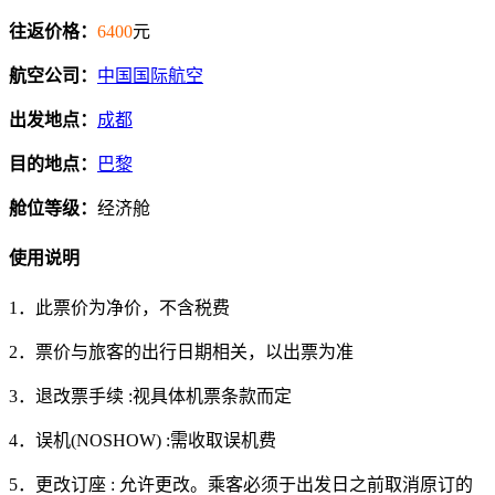
往返价格：
6400
元
航空公司：
中国国际航空
出发地点：
成都
目的地点：
巴黎
舱位等级：
经济舱
使用说明
1．此票价为净价，不含税费
2．票价与旅客的出行日期相关，以出票为准
3．退改票手续 :视具体机票条款而定
4．误机(NOSHOW) :需收取误机费
5．更改订座 : 允许更改。乘客必须于出发日之前取消原订的