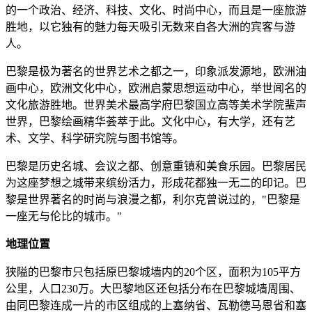
的一个政治、经济、科技、文化、时尚中心，而且是一座旅游
胜地，以它独有的魅力每天吸引无数来自各大洲的宾客与游
人。
巴黎是极为著名的世界艺术之都之一，印象派发源地，欧洲油
画中心，欧洲文化中心，欧洲启蒙思想运动中心，举世闻名的
文化旅游胜地。世界美术最高学府巴黎国立高等美术学院蜚声
世界，巴黎绘画精华荟萃于此。文化中心，有大学，还有艺
术、文学、科学研究院与图书馆等。
巴黎是历史名城、会议之都、创意重镇和美食乐园。巴黎居民
为这座梦想之城带来缤纷活力，形成花都独一无二的印记。巴
黎是世界著名的时尚与浪漫之都，利尔克曾说过的，"巴黎是
一座无与伦比的城市。"
地理位置
狭隘的巴黎市只包括原巴黎城墙内的20个区，面积为105平方
公里，人口230万。大巴黎地区还包括分布在巴黎城墙周围、
由同巴黎连成一片的市区组成的上塞纳省、瓦勒德马恩省和塞