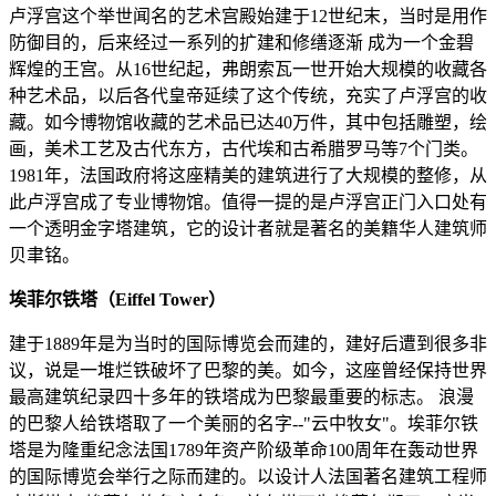
卢浮宫这个举世闻名的艺术宫殿始建于12世纪末，当时是用作
防御目的，后来经过一系列的扩建和修缮逐渐 成为一个金碧
辉煌的王宫。从16世纪起，弗朗索瓦一世开始大规模的收藏各
种艺术品，以后各代皇帝延续了这个传统，充实了卢浮宫的收
藏。如今博物馆收藏的艺术品已达40万件，其中包括雕塑，绘
画，美术工艺及古代东方，古代埃和古希腊罗马等7个门类。
1981年，法国政府将这座精美的建筑进行了大规模的整修，从
此卢浮宫成了专业博物馆。值得一提的是卢浮宫正门入口处有
一个透明金字塔建筑，它的设计者就是著名的美籍华人建筑师
贝聿铭。
埃菲尔铁塔（Eiffel Tower）
建于1889年是为当时的国际博览会而建的，建好后遭到很多非
议，说是一堆烂铁破坏了巴黎的美。如今，这座曾经保持世界
最高建筑纪录四十多年的铁塔成为巴黎最重要的标志。 浪漫
的巴黎人给铁塔取了一个美丽的名字--"云中牧女"。埃菲尔铁
塔是为隆重纪念法国1789年资产阶级革命100周年在轰动世界
的国际博览会举行之际而建的。以设计人法国著名建筑工程师