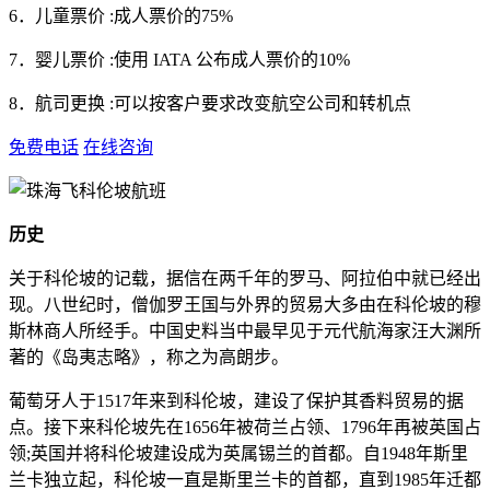
6．儿童票价 :成人票价的75%
7．婴儿票价 :使用 IATA 公布成人票价的10%
8．航司更换 :可以按客户要求改变航空公司和转机点
免费电话
在线咨询
历史
关于科伦坡的记载，据信在两千年的罗马、阿拉伯中就已经出
现。八世纪时，僧伽罗王国与外界的贸易大多由在科伦坡的穆
斯林商人所经手。中国史料当中最早见于元代航海家汪大渊所
著的《岛夷志略》，称之为高朗步。
葡萄牙人于1517年来到科伦坡，建设了保护其香料贸易的据
点。接下来科伦坡先在1656年被荷兰占领、1796年再被英国占
领;英国并将科伦坡建设成为英属锡兰的首都。自1948年斯里
兰卡独立起，科伦坡一直是斯里兰卡的首都，直到1985年迁都