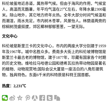
科伦坡虽地近赤道，属热带气候。但由于海风的作用，气候宜
人，高温而无酷暑，年平均气温在27℃左右，年降水量2300毫
米。除山地外，其它地方终年炎热。全年大部分时间气候温和
而潮湿，雨水充足，市内树木苍翠，风景怡人。林荫道两旁的
棕榈树茂盛挺拔，郊区椰林郁郁葱葱，一望无际。
文化中心
科伦坡是斯里兰卡的文化中心，市内的两座大学分别建于1959
年及1967年。城中名胜众多。费南多大街上的科伦坡博物馆是
斯里兰卡最古老的博物馆，建于1877年，珍藏有国家各个时期
的历史文物。维哈拉马哈德公园和德希瓦拉热带动物园是著名
的植物、动物观赏地;国际会议大厦是一座洁白的八角形建筑
物，独具特色。东面6千米的科特原是科特王国首都。
热度：2,231℃