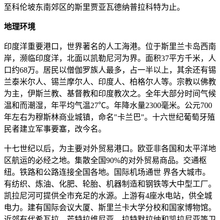
至科伦坡东南郊区的斯里贾亚瓦德纳普拉科特为止。
地理环境
印度洋重要港口，世界著名的人工海港。位于斯里兰卡岛西南
岸，濒临印度洋，北面以凯勒尼河为界。面积37平方千米，人
口约68万。居民以僧伽罗族人最多，占一半以上，其余还有锡
兰泰米尔人、锡兰摩尔人、印度人、柏格尔人等。宗教以佛教
为主，伊斯兰教、基督教和印度教次之。全年大部分时间气候
温和而潮湿，年平均气温27℃。年降水量2300毫米。公元700
年左右为穆斯林商业城镇，命名"卡兰巴"。十六世纪葡萄牙殖
民者建立军事要塞，改今名。
十七世纪以后，为主要对外贸易港口。欧亚非各国和太平洋地
区航运的必经之地。集散全国90%的对外贸易商品。交通枢
纽。铁路和公路连接全国各地。国际机场通世 界各大城市。
有纺织、炼油、化肥、轮胎、机器制造和钢铁等大中型工厂。
凯拉尼河可提供全市充足的水源。上游有4座水电站，供全城
电力。建有国际会议大厦、斯里兰卡大学分校和国家博物馆。
近郊有代希瓦拉、芒特拉维尼亚、拉特默拉纳和凯拉尼亚等卫