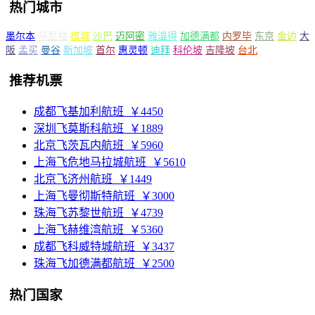
热门城市
墨尔本
马尼拉
槟城
沙巴
迈阿密
雅温得
加德满都
内罗毕
东京
金边
大
阪
孟买
曼谷
新加坡
首尔
惠灵顿
迪拜
科伦坡
吉隆坡
台北
推荐机票
成都飞基加利航班
￥4450
深圳飞莫斯科航班
￥1889
北京飞茨瓦内航班
￥5960
上海飞危地马拉城航班
￥5610
北京飞济州航班
￥1449
上海飞曼彻斯特航班
￥3000
珠海飞苏黎世航班
￥4739
上海飞赫维湾航班
￥5360
成都飞科威特城航班
￥3437
珠海飞加德满都航班
￥2500
热门国家