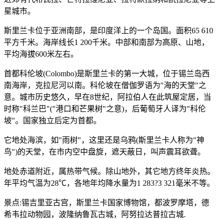
星城市。
斯里兰卡位于亚洲南部，是印度洋上的一个岛国。面积65 610
平方千米。海岸线长1 200千米。中部和南部为高原、山地，
平均海拔600米左右。
首都科伦坡(Colombo)是斯里兰卡的第一大城，位于锡兰岛西
南海岸，克拉尼河以南。科伦坡在僧伽罗语为"海的天堂"之
意。城市历史悠久，早在8世纪，阿拉伯人在此筑屋定居，当
时称"科兰巴"("港口和芒果树"之意)，后葡萄牙人译为"科伦
坡"。国家独立后定为首都。
它地处海滨，如"雨树"，这里还是乌鸦(斯里兰卡人称为"神
鸟")的天堂，在市内空中盘旋，遮天蔽日，叫声震耳欲聋。
地处赤道附近，属热带气候。除山地外，其它地方终年炎热。
年平均气温为28℃，各地年均降水量为1 283?3 321毫米不等。
景点:锡吉里亚古宫，斯里兰卡国家博物馆，都波罗摩塔，德
希韦拉动物园，波隆纳鲁瓦古城，阿努拉达普拉古城.