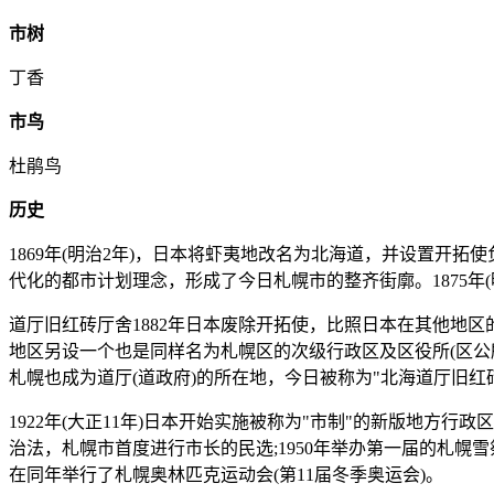
市树
丁香
市鸟
杜鹃鸟
历史
1869年(明治2年)，日本将虾夷地改名为北海道，并设置
代化的都市计划理念，形成了今日札幌市的整齐街廓。1875年
道厅旧红砖厅舍1882年日本废除开拓使，比照日本在其他地区
地区另设一个也是同样名为札幌区的次级行政区及区役所(区公所
札幌也成为道厅(道政府)的所在地，今日被称为"北海道厅旧红砖
1922年(大正11年)日本开始实施被称为"市制"的新版地方
治法，札幌市首度进行市长的民选;1950年举办第一届的札幌雪
在同年举行了札幌奥林匹克运动会(第11届冬季奥运会)。