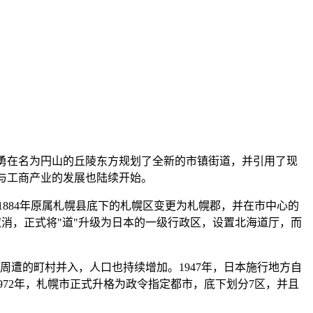
义勇在名为円山的丘陵东方规划了全新的市镇街道，并引用了现
设与工商产业的发展也陆续开始。
1884年原属札幌县底下的札幌区变更为札幌郡，并在市中心的
取消，正式将"道"升级为日本的一级行政区，设置北海道厅，而
将周遭的町村并入，人口也持续增加。1947年，日本施行地方自
1972年，札幌市正式升格为政令指定都市，底下划分7区，并且