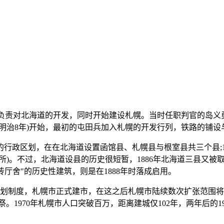
开拓使负责对北海道的开发，同时开始建设札幌。当时任职判官的岛
(明治8年)开始，最初的屯田兵加入札幌的开发行列，铁路的铺
的行政区划，在在北海道设置函馆县、札幌县与根室县共三个县;
)。不过，北海道设县的历史很短暂，1886年北海道三县又被
厅舍"的历史性建筑，则是在1888年时落成启用。
行政区划制度，札幌市正式建市，在这之后札幌市陆续数次扩张范围
祭。1970年札幌市人口突破百万，距离建城仅102年，两年后的