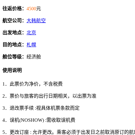
往返价格：
4500
元
航空公司：
大韩航空
出发地点：
北京
目的地点：
札幌
舱位等级：
经济舱
使用说明
1．此票价为净价，不含税费
2．票价与旅客的出行日期相关，以出票为准
3．退改票手续 :视具体机票条款而定
4．误机(NOSHOW) :需收取误机费
5．更改订座 : 允许更改。乘客必须于出发日之前取消原订的航班