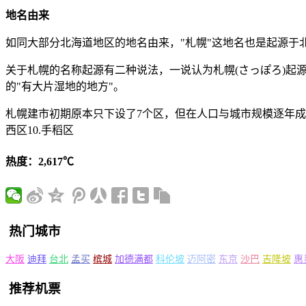
地名由来
如同大部分北海道地区的地名由来，"札幌"这地名也是起源于
关于札幌的名称起源有二种说法，一说认为札幌(さっぽろ)起源
的"有大片湿地的地方"。
札幌建市初期原本只下设了7个区，但在人口与城市规模逐年成长之后，
西区10.手稻区
热度：2,617℃
热门城市
大阪
迪拜
台北
孟买
槟城
加德满都
科伦坡
迈阿密
东京
沙巴
吉隆坡
惠
推荐机票