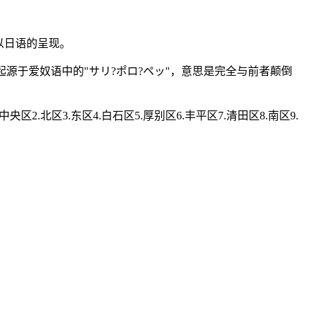
以日语的呈现。
起源于爱奴语中的"サリ?ポロ?ペッ"，意思是完全与前者颠倒
北区3.东区4.白石区5.厚别区6.丰平区7.清田区8.南区9.