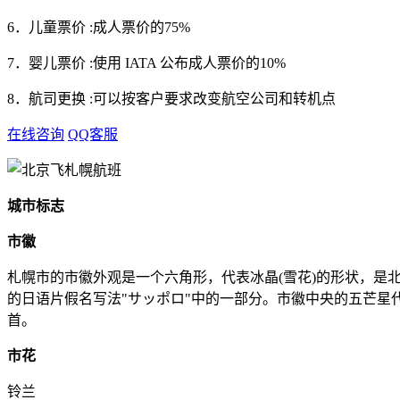
6．儿童票价 :成人票价的75%
7．婴儿票价 :使用 IATA 公布成人票价的10%
8．航司更换 :可以按客户要求改变航空公司和转机点
在线咨询
QQ客服
城市标志
市徽
札幌市的市徽外观是一个六角形，代表冰晶(雪花)的形状，是
的日语片假名写法"サッポロ"中的一部分。市徽中央的五芒星代
首。
市花
铃兰