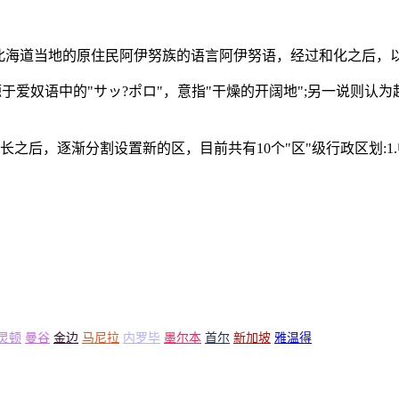
北海道当地的原住民阿伊努族的语言阿伊努语，经过和化之后，
于爱奴语中的"サッ?ポロ"，意指"干燥的开阔地";另一说则认为
逐渐分割设置新的区，目前共有10个"区"级行政区划:1.中央区2.
灵顿
曼谷
金边
马尼拉
内罗毕
墨尔本
首尔
新加坡
雅温得