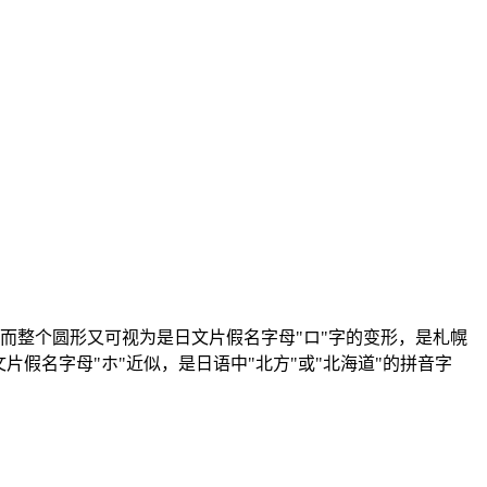
，而整个圆形又可视为是日文片假名字母"ロ"字的变形，是札幌
假名字母"ホ"近似，是日语中"北方"或"北海道"的拼音字