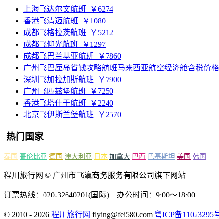
上海飞达尔文航班
￥6274
香港飞清迈航班
￥1080
成都飞格拉茨航班
￥5212
成都飞仰光航班
￥1297
成都飞巴兰基亚航班
￥7860
广州飞巴厘岛省钱攻略航班马来西亚航空经济舱含税价格2884
深圳飞加拉加斯航班
￥7900
广州飞匹兹堡航班
￥7250
香港飞塔什干航班
￥2240
北京飞伊斯兰堡航班
￥2570
热门国家
泰国
哥伦比亚
德国
澳大利亚
日本
加拿大
巴西
巴基斯坦
美国
韩国
程川旅行网 © 广州市飞瀛商务服务有限公司旗下网站
订票热线：020-32640201(国际) 办公时间：9:00～18:00
© 2010 - 2026
程川旅行网
flying@fei580.com
粤ICP备11023295