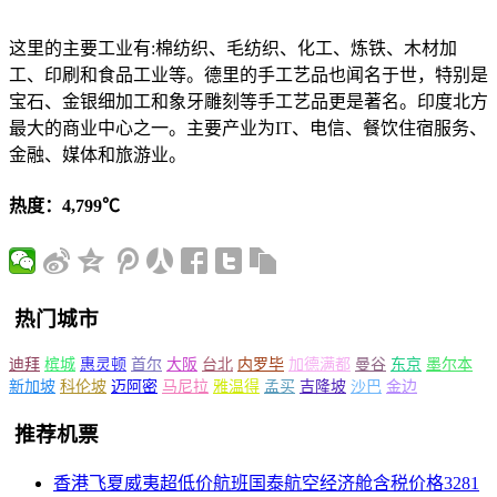
这里的主要工业有:棉纺织、毛纺织、化工、炼铁、木材加
工、印刷和食品工业等。德里的手工艺品也闻名于世，特别是
宝石、金银细加工和象牙雕刻等手工艺品更是著名。印度北方
最大的商业中心之一。主要产业为IT、电信、餐饮住宿服务、
金融、媒体和旅游业。
热度：4,799℃
热门城市
迪拜
槟城
惠灵顿
首尔
大阪
台北
内罗毕
加德满都
曼谷
东京
墨尔本
新加坡
科伦坡
迈阿密
马尼拉
雅温得
孟买
吉隆坡
沙巴
金边
推荐机票
香港飞夏威夷超低价航班国泰航空经济舱含税价格3281