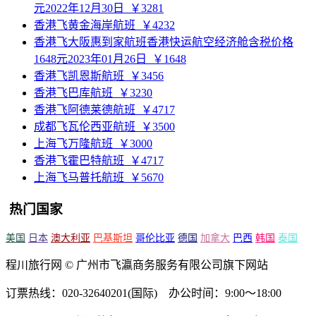
元2022年12月30日
￥3281
香港飞黄金海岸航班
￥4232
香港飞大阪惠到家航班香港快运航空经济舱含税价格
1648元2023年01月26日
￥1648
香港飞凯恩斯航班
￥3456
香港飞巴库航班
￥3230
香港飞阿德莱德航班
￥4717
成都飞瓦伦西亚航班
￥3500
上海飞万隆航班
￥3000
香港飞霍巴特航班
￥4717
上海飞马普托航班
￥5670
热门国家
美国
日本
澳大利亚
巴基斯坦
哥伦比亚
德国
加拿大
巴西
韩国
泰国
程川旅行网 © 广州市飞瀛商务服务有限公司旗下网站
订票热线：020-32640201(国际) 办公时间：9:00～18:00