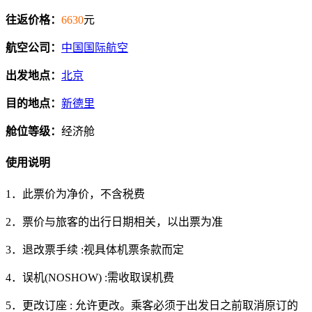
往返价格：
6630
元
航空公司：
中国国际航空
出发地点：
北京
目的地点：
新德里
舱位等级：
经济舱
使用说明
1．此票价为净价，不含税费
2．票价与旅客的出行日期相关，以出票为准
3．退改票手续 :视具体机票条款而定
4．误机(NOSHOW) :需收取误机费
5．更改订座 : 允许更改。乘客必须于出发日之前取消原订的