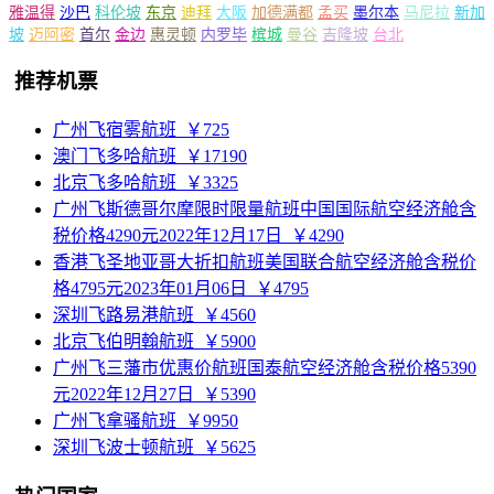
雅温得
沙巴
科伦坡
东京
迪拜
大阪
加德满都
孟买
墨尔本
马尼拉
新加
坡
迈阿密
首尔
金边
惠灵顿
内罗毕
槟城
曼谷
吉隆坡
台北
推荐机票
广州飞宿雾航班
￥725
澳门飞多哈航班
￥17190
北京飞多哈航班
￥3325
广州飞斯德哥尔摩限时限量航班中国国际航空经济舱含
税价格4290元2022年12月17日
￥4290
香港飞圣地亚哥大折扣航班美国联合航空经济舱含税价
格4795元2023年01月06日
￥4795
深圳飞路易港航班
￥4560
北京飞伯明翰航班
￥5900
广州飞三藩市优惠价航班国泰航空经济舱含税价格5390
元2022年12月27日
￥5390
广州飞拿骚航班
￥9950
深圳飞波士顿航班
￥5625