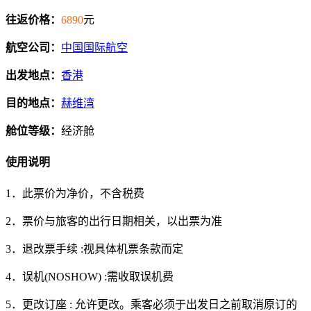
往返价格：
6890
元
航空公司：
中国国际航空
出发地点：
香港
目的地点：
赫维湾
舱位等级：
经济舱
使用说明
1．此票价为净价，不含税费
2．票价与旅客的出行日期相关，以出票为准
3．退改票手续 :视具体机票条款而定
4．误机(NOSHOW) :需收取误机费
5．更改订座 : 允许更改。乘客必须于出发日之前取消原订的