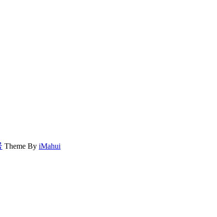
号
Theme By
iMahui