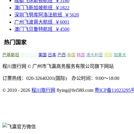
成都飞休斯顿航班
￥5180
澳门飞新加坡航班
￥1822
深圳飞努库阿洛法航班
￥5620
广州飞波哥大航班
￥6001
澳门飞贝鲁特航班
￥4500
热门国家
巴基斯坦
哥伦比亚
美国
日本
巴西
泰国
韩国
澳大利亚
德国
加拿大
程川旅行网 © 广州市飞瀛商务服务有限公司旗下网站
订票热线：020-32640201(国际) 办公时间：9:00～18:00
© 2010 - 2026
程川旅行网
flying@fei580.com
粤ICP备11023295