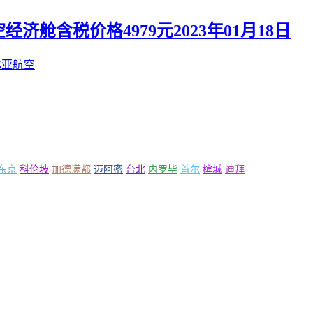
舱含税价格4979元2023年01月18日
比亚航空
东京
科伦坡
加德满都
迈阿密
台北
内罗毕
首尔
槟城
迪拜