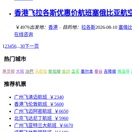
香港飞拉各斯优惠价航班塞俄比亚航空经济
￥4979
出发地：
香港
目的地：
拉各斯
2026-08-10
塞俄
-
在线咨询
1
2
3
4
5
6
...
30
下一页
热门城市
惠灵顿
大阪
沙巴
马尼拉
新加坡
金边
孟买
墨尔本
曼谷
吉隆坡
雅温得
推荐机票
广州飞清迈航班
￥2340
香港飞伦敦航班
￥5600
广州飞迈阿密航班
￥6650
北京飞达尼丁航班
￥5960
广州飞亚特兰大航班
￥6670