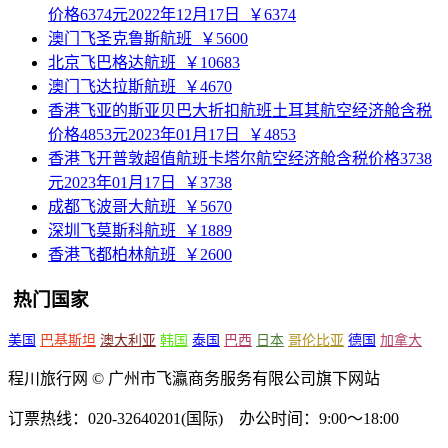
价格6374元2022年12月17日
￥6374
澳门飞圣克鲁斯航班
￥5600
北京飞巴格达航班
￥10683
澳门飞达拉斯航班
￥4670
香港飞亚的斯亚贝巴大折扣航班土耳其航空经济舱含税
价格4853元2023年01月17日
￥4853
香港飞开普敦超值航班卡塔尔航空经济舱含税价格3738
元2023年01月17日
￥3738
成都飞波哥大航班
￥5670
深圳飞莫斯科航班
￥1889
香港飞都柏林航班
￥2600
热门国家
美国
巴基斯坦
澳大利亚
韩国
泰国
巴西
日本
哥伦比亚
德国
加拿大
程川旅行网 © 广州市飞瀛商务服务有限公司旗下网站
订票热线：020-32640201(国际) 办公时间：9:00～18:00