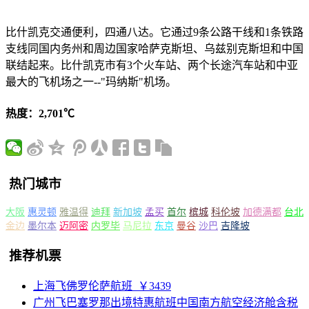
比什凯克交通便利，四通八达。它通过9条公路干线和1条铁路
支线同国内务州和周边国家哈萨克斯坦、乌兹别克斯坦和中国
联结起来。比什凯克市有3个火车站、两个长途汽车站和中亚
最大的飞机场之一--"玛纳斯"机场。
热度：2,701℃
热门城市
大阪
惠灵顿
雅温得
迪拜
新加坡
孟买
首尔
槟城
科伦坡
加德满都
台北
金边
墨尔本
迈阿密
内罗毕
马尼拉
东京
曼谷
沙巴
吉隆坡
推荐机票
上海飞佛罗伦萨航班
￥3439
广州飞巴塞罗那出境特惠航班中国南方航空经济舱含税